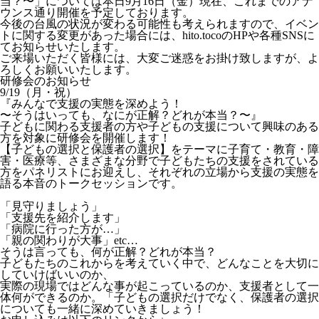
当？〜」については本日9月16日（金）現在、これまでのアナ
ウンス通り開催を予定しております。
今後の台風の状況が変わる可能性も考えられますので、イベン
トに関する変更があった場合には、hito.tocoのHPや各種SNSに
てお知らせいたします。
ご来場いただく皆様には、大変ご迷惑をお掛け致しますが、よ
ろしくお願いいたします。
研修会のお知らせ
9/19（月・祝）
『みんなで支援の実態を深めよう！
〜そうはいっても、なにが正解？どれが本当？〜』
子どもに関わる支援者の方や子どもの支援について興味のある
方を対象に研修会を開催します！
【子どもの選択と保護者の選択】をテーマに子育て・教育・障
害・医療等、さまざまな分野で子どもたちの支援をされている
方をパネリストにお迎えし、それぞれの立場から支援の実態を
語る本音のトークセッションです。
「見守りましょう」
「支援先を紹介します」
「病院に行った方が…」
「親の関わりが大事」etc…
そうは言っても、何が正解？どれが本当？
子どもたちのこれからを考えていく中で、どんなことを大切に
していけばいいのか、
実際の現場ではどんな事が起こっているのか、支援者として一
体何ができるのか。「子どもの選択だけでなく、保護者の選択
についても一緒に深めていきましょう！