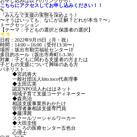
お申し込みは以下のリンクから↓
こちらにアクセスしてお申し込みください！！
✎︎＿＿＿＿＿＿＿＿＿＿＿＿
『みんなで支援の実態を深めよう！
〜そうはいっても、なにが正解？どれが本当？〜』
トークセッション
【テーマ：子どもの選択と保護者の選択】
日程：2022年9月19日（月・祝）
時間：14:00～16:00（受付13:30〜）
場所：坂出市勤労福祉センター1F
多目的ホール（坂出市寿町1-3-38）
対象：子どもに関わる支援者の方または
子どもの支援について興味のある方
パネリスト：
◆宮武将大
一般社団法人hito.toco代表理事
◆太田広美
認定NPO法人わははネット
地域子育て支援コーディネーター
◆森亮治
相談支援事業所わかたけ
管理者兼相談支援専門員
◆藤澤茜
スクールソーシャルワーカー
◆大田圭悟
こころの医療センター五色台
心理士