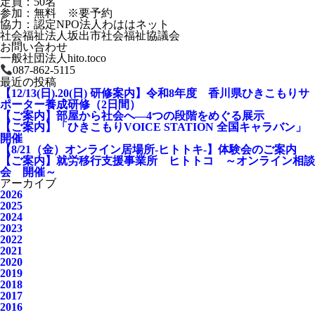
定員：50名
参加：無料 ※要予約
協力：認定NPO法人わははネット
社会福祉法人坂出市社会福祉協議会
お問い合わせ
一般社団法人hito.toco
087-862-5115
最近の投稿
【12/13(日).20(日) 研修案内】令和8年度 香川県ひきこもりサ
ポーター養成研修（2日間）
【ご案内】部屋から社会へ―4つの段階をめぐる展示
【ご案内】「ひきこもりVOICE STATION 全国キャラバン」
開催
【8/21（金）オンライン居場所-ヒトトキ-】体験会のご案内
【ご案内】就労移行支援事業所 ヒトトコ ～オンライン相談
会 開催～
アーカイブ
2026
2025
2024
2023
2022
2021
2020
2019
2018
2017
2016