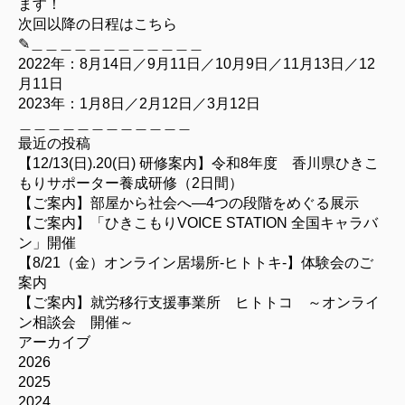
ます！
次回以降の日程はこちら
✎︎＿＿＿＿＿＿＿＿＿＿＿＿
2022年：8月14日／9月11日／10月9日／11月13日／12
月11日
2023年：1月8日／2月12日／3月12日
＿＿＿＿＿＿＿＿＿＿＿＿
最近の投稿
【12/13(日).20(日) 研修案内】令和8年度 香川県ひきこ
もりサポーター養成研修（2日間）
【ご案内】部屋から社会へ―4つの段階をめぐる展示
【ご案内】「ひきこもりVOICE STATION 全国キャラバ
ン」開催
【8/21（金）オンライン居場所-ヒトトキ-】体験会のご
案内
【ご案内】就労移行支援事業所 ヒトトコ ～オンライ
ン相談会 開催～
アーカイブ
2026
2025
2024