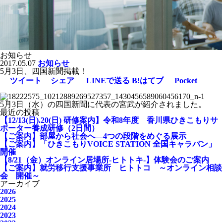
お知らせ
2017.05.07
お知らせ
5月3日、四国新聞掲載！
ツイート
シェア
LINEで送る
B!
はてブ
Pocket
5月3日（水）の四国新聞に代表の宮武が紹介されました。
最近の投稿
【12/13(日).20(日) 研修案内】令和8年度 香川県ひきこもりサ
ポーター養成研修（2日間）
【ご案内】部屋から社会へ―4つの段階をめぐる展示
【ご案内】「ひきこもりVOICE STATION 全国キャラバン」
開催
【8/21（金）オンライン居場所-ヒトトキ-】体験会のご案内
【ご案内】就労移行支援事業所 ヒトトコ ～オンライン相談
会 開催～
アーカイブ
2026
2025
2024
2023