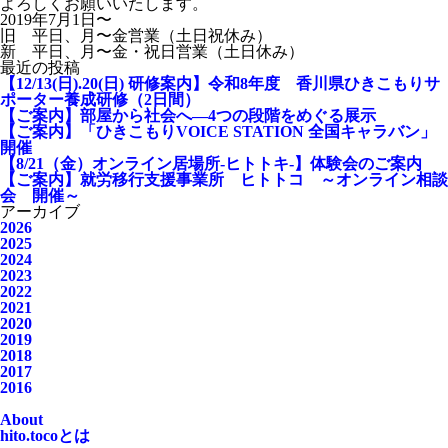
よろしくお願いいたします。
2019年7月1日〜
旧 平日、月〜金営業（土日祝休み）
新 平日、月〜金・祝日営業（土日休み）
最近の投稿
【12/13(日).20(日) 研修案内】令和8年度 香川県ひきこもりサ
ポーター養成研修（2日間）
【ご案内】部屋から社会へ―4つの段階をめぐる展示
【ご案内】「ひきこもりVOICE STATION 全国キャラバン」
開催
【8/21（金）オンライン居場所-ヒトトキ-】体験会のご案内
【ご案内】就労移行支援事業所 ヒトトコ ～オンライン相談
会 開催～
アーカイブ
2026
2025
2024
2023
2022
2021
2020
2019
2018
2017
2016
About
hito.tocoとは