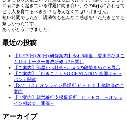
若者に多く起きている課題に向き合い、今の時代に合わせて
どう人を育てるべきか？も考えなくてはいけません。
短い時間でしたが、講演後も色んなご感想をいただきとても
嬉しかったです。
ありがとうござました！
最近の投稿
【12/13(日).20(日) 研修案内】令和8年度 香川県ひきこ
もりサポーター養成研修（2日間）
【ご案内】部屋から社会へ―4つの段階をめぐる展示
【ご案内】「ひきこもりVOICE STATION 全国キャラ
バン」開催
【8/21（金）オンライン居場所-ヒトトキ-】体験会のご
案内
【ご案内】就労移行支援事業所 ヒトトコ ～オンラ
イン相談会 開催～
アーカイブ