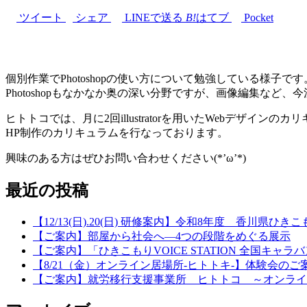
ツイート
シェア
LINEで送る
B!
はてブ
Pocket
個別作業でPhotoshopの使い方について勉強している様子です
Photoshopもなかなか奥の深い分野ですが、画像編集など
ヒトトコでは、月に2回illustratorを用いたWebデザインのカ
HP制作のカリキュラムを行なっております。
興味のある方はぜひお問い合わせください(*’ω’*)
最近の投稿
【12/13(日).20(日) 研修案内】令和8年度 香川県
【ご案内】部屋から社会へ―4つの段階をめぐる展示
【ご案内】「ひきこもりVOICE STATION 全国キャラ
【8/21（金）オンライン居場所-ヒトトキ-】体験会のご
【ご案内】就労移行支援事業所 ヒトトコ ～オンライ