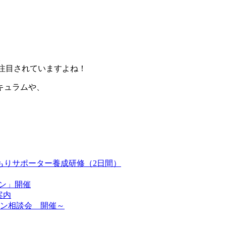
。
、今注目されていますよね！
リキュラムや、
ひきこもりサポーター養成研修（2日間）
バン」開催
案内
ン相談会 開催～