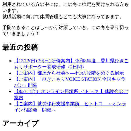
利用されている方の中には、この冬に検定を受けられる方も
います。
就職活動に向けて体調管理もとても大事になってきます。
予防できることはしっかり対策していき、この冬を乗り切っ
ていきましょう！
最近の投稿
【12/13(日).20(日) 研修案内】令和8年度 香川県ひきこ
もりサポーター養成研修（2日間）
【ご案内】部屋から社会へ―4つの段階をめぐる展示
【ご案内】「ひきこもりVOICE STATION 全国キャラ
バン」開催
【8/21（金）オンライン居場所-ヒトトキ-】体験会のご
案内
【ご案内】就労移行支援事業所 ヒトトコ ～オンラ
イン相談会 開催～
アーカイブ