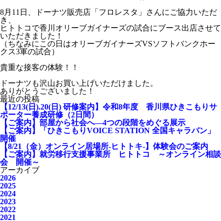
8月11日、ドーナツ販売店「フロレスタ」さんにご協力いただ
き、
ヒトトコで香川オリーブガイナーズの試合にブース出店させて
いただきました！
（ちなみにこの日はオリーブガイナーズVSソフトバンクホー
クス3軍の試合）
貴重な接客の体験！！
ドーナツも沢山お買い上げいただけました。
ありがとうございました！
最近の投稿
【12/13(日).20(日) 研修案内】令和8年度 香川県ひきこもりサ
ポーター養成研修（2日間）
【ご案内】部屋から社会へ―4つの段階をめぐる展示
【ご案内】「ひきこもりVOICE STATION 全国キャラバン」
開催
【8/21（金）オンライン居場所-ヒトトキ-】体験会のご案内
【ご案内】就労移行支援事業所 ヒトトコ ～オンライン相談
会 開催～
アーカイブ
2026
2025
2024
2023
2022
2021