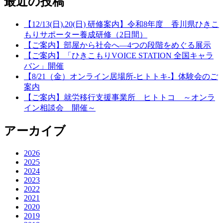
最近の投稿
【12/13(日).20(日) 研修案内】令和8年度 香川県ひきこ
もりサポーター養成研修（2日間）
【ご案内】部屋から社会へ―4つの段階をめぐる展示
【ご案内】「ひきこもりVOICE STATION 全国キャラ
バン」開催
【8/21（金）オンライン居場所-ヒトトキ-】体験会のご
案内
【ご案内】就労移行支援事業所 ヒトトコ ～オンラ
イン相談会 開催～
アーカイブ
2026
2025
2024
2023
2022
2021
2020
2019