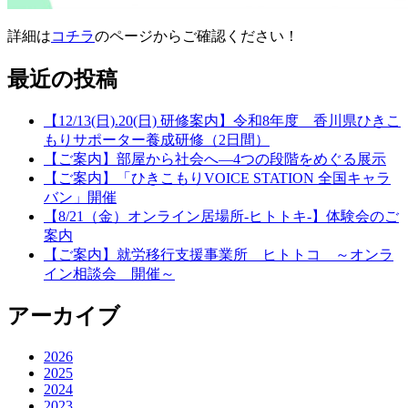
詳細は
コチラ
のページからご確認ください！
最近の投稿
【12/13(日).20(日) 研修案内】令和8年度 香川県ひきこ
もりサポーター養成研修（2日間）
【ご案内】部屋から社会へ―4つの段階をめぐる展示
【ご案内】「ひきこもりVOICE STATION 全国キャラ
バン」開催
【8/21（金）オンライン居場所-ヒトトキ-】体験会のご
案内
【ご案内】就労移行支援事業所 ヒトトコ ～オンラ
イン相談会 開催～
アーカイブ
2026
2025
2024
2023