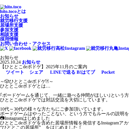
hito.tocoとは
お知らせ
就労移行支援
居場所支援
参加支援
相談支援
採用情報
お問い合わせ・アクセス
お知らせ
2025.10.24
お知らせ
【ひととこdeボドゲ】2025年11月のご案内
ツイート
シェア
LINEで送る
B!
はてブ
Pocket
～🎲ひととこdeボドゲ🃏～
ひととこdeボドゲとは…
｢ボードゲームを通じて、一緒に遊べる仲間がほしい｣という
ひととこdeボドゲでは対話交流を大切にしています。
10代～30代の様々な方たちにご参加頂いています。
ボードゲームはやったことない、という方でもルールの説明を
📷️Instagramはじめました
ひととこdeボドゲを含めた居場所情報を発信するInstagramア
“ひととこの居場所” をはじめました！