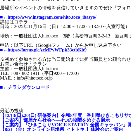
居場所やイベントの情報を発信していきますのでぜひ『フォロ
■←https://www.instagram.com/hito.toco_ibasyo/
詳細はコチラ ↓
日時：2025年11月16日（日）14:00～17:00（13:50～入室可能）
場所：一般社団法人hito.toco 3階（高松市瓦町2-2-13 新瓦
申込：以下URL（Googleフォーム）からお申し込み下さい
■←https://forms.gle/zcMPyWFpk33ctbKb9
※初めて参加される方は当日開始までに担当職員との顔合わせ
お問い合わせ・チラシ
主催：一般社団法人hito.toco
TEL：087-802-1911（平日9:00～17:00）
MAIL：info@hitotoco.or.jp
■←チラシダウンロード
最近の投稿
【12/13(日).20(日) 研修案内】令和8年度 香川県ひきこも
【ご案内】部屋から社会へ―4つの段階をめぐる展示
【ご案内】「ひきこもりVOICE STATION 全国キャラバン」
【8/21（金）オンライン居場所-ヒトトキ-】体験会のご案内