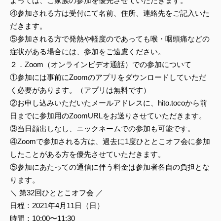
よっては、ご家族の参加を優先させていただきます。
④参加される方は受付にて名前、住所、連絡先をご記入いた
だきます。
⑤参加される方で発熱や軽度のであっても喉・咽頭痛などの
症状がある場合には、参加をご遠慮ください。
２．Zoom（オンラインビデオ通話）での参加について
①参加には事前にZoomのアプリをダウンロードしていただ
く必要があります。（アプリは無料です）
②お申し込みいただいたメールアドレスに、hito.tocoから前
日までに参加用のZoomURLをお送りさせていただきます。
③当日顔出しなし、ニックネームでの参加も可能です。
④Zoomで参加される方は、過去に1度ひととこオフ会に参加
したことがある方を優先させていただきます。
⑤参加にあたっての通信に伴う料金は参加者各自の負担とな
ります。
＼ 第32回ひととこオフ会 ／
日程：2021年4月11日（日）
時間：10:00〜11:30