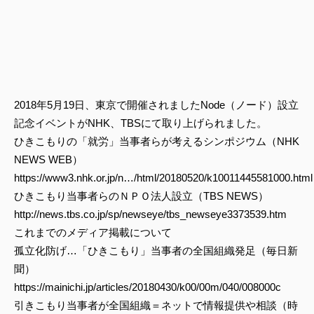
2018年5月19日、東京で開催されましたNode（ノード）設立
記念イベントがNHK、TBSにて取り上げられました。
ひきこもりの「就労」当事者らが考えるシンポジウム（NHK
NEWS WEB）
https://www3.nhk.or.jp/n…/html/20180520/k10011445581000.html
ひきこもり当事者らのＮＰＯ法人設立（TBS NEWS）
http://news.tbs.co.jp/sp/newseye/tbs_newseye3373539.htm
これまでのメディア掲載について
孤立化防げ…「ひきこもり」当事者の全国組織発足（毎日新
聞）
https://mainichi.jp/articles/20180430/k00/00m/040/008000c
引きこもり当事者が全国組織＝ネットで情報提供や相談（時