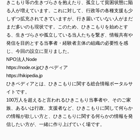
きこもり等の生きづらさを抱えたり、孤立して貧困状態に陥
る人が増えています。これに対して、行政等の各種支援も少
しずつ拡充されてきていますが、行き届いていない人がまだ
まだ多いのも現状です。このため、ひきこもりを始めとす
る、生きづらさや孤立している当人たちを繋ぎ、情報共有や
発信を目的とする当事者・経験者主体の組織の必要性を感
じ、今回の設立に至りました。
NPO法人Node
https://node.or.jp
ひきぺディア
https://hikipedia.jp
ひきペディアとは、ひきこもりに関する総合情報ポータルサ
イトです。
100万人を超えると言われるひきこもり当事者や、そのご家
族、あるいは行政、支援者など、ひきこもりに関して何らか
の情報が欲しい方と、ひきこもりに関する何らかの情報を発
信したい方が、一緒に作り上げていく場です。