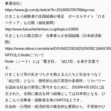
事通信社）
https://www.jiji.com/jc/article?k=2018050700788&g=soc
ひきこもり経験者の全国組織が発足 ポータルサイト「ひき
ペディア」も公開（福祉新聞）
http://www.fukushishimbun.co.jp/topics/19005
引きこもりの孤立防げ 当事者らが全国組織（日本経済新
聞）
https://www.nikkei.com/article/DGXMZO30162520X00C18A5CR8
NPO法人Nodeについて
Node（ノード）とは「繋ぎ目」「結び目」を表す言葉で
す。
ひきこもり等の生きづらさを抱える人たちと社会をつなぐ
「結び目」となり、個性的な自己実現や多様性・リカバリー
を認める社会の実現に寄与するために、2018年4月19日に設
立された、全国に拠点を持つ組織としては日本初となる、ひ
きこもり当事者・経験者主体のNPO法人です。
社会的・心理的・経済的等の複合的な要因から、不登校やひ