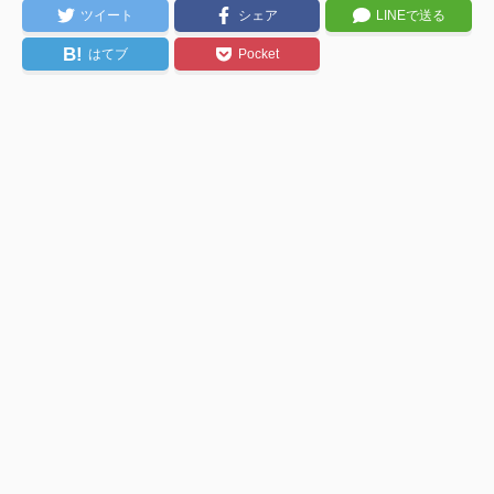
ツイート
シェア
LINEで送る
B!
はてブ
Pocket