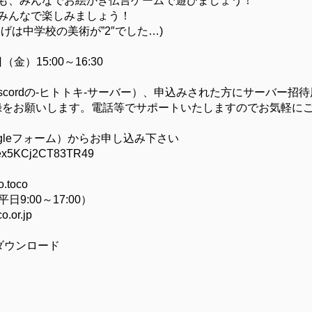
も、みんなでお絵かき伝言ゲームで遊びましょう！
みんなで楽しみましょう！
げは中学校の美術が”2″でした…)
（金）15:00～16:30
scordの-ヒトトキ-サーバー）、申込みされた方にサーバー招
の登録をお願いします。電話等でサポートいたしますのでお気軽に
ogleフォーム）からお申し込み下さい
Rfex5KCj2CT83TR49
toco
（平日9:00～17:00）
o.or.jp
ダウンロード