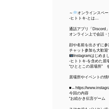
～
オンラインスペース
-ヒトトキ-とは…
通話アプリ「Discor
オンライン上で会話・
顔や名前を出さずに参
チャット参加も大歓迎
Instagramはじめま
-ヒトトキ-を含めた居場
“ひととこの居場所” 
居場所やイベントの情
■←https://www.instagr
今回の内容
“お絵かき伝言ゲーム